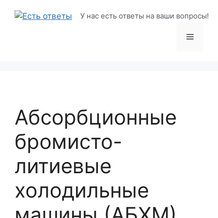
Перейти
У нас есть ответы на ваши вопросы!
к
содержимому
Меню
Абсорбционные
бромисто-
литиевые
холодильные
машины (АБХМ)