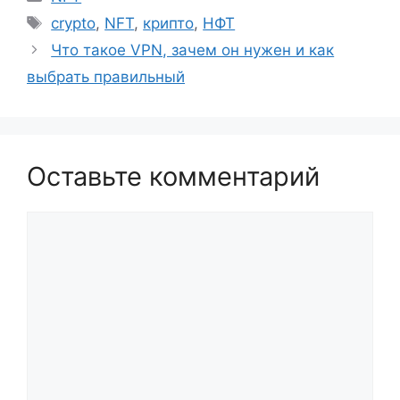
Метки
crypto
,
NFT
,
крипто
,
НФТ
Навигация
Что такое VPN, зачем он нужен и как
записи
выбрать правильный
Оставьте комментарий
Комментарий